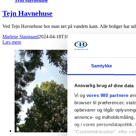
Tejn Havnehuse
Tejn Havnehuse
Ved Tejn Havnehuse bor man tæt på vandets kant. Alle boliger har uds
Marlene Staugaard
2024-04-18T10:52:57+00:00
18. april 2024
|
Læs mere
Samtykke
Ansvarlig brug af dine data
Vi og
vores 980 partnere
øns
browser til præferencer, stat
opbevarer og tilgår oplysning
annonce- og indholdsmåling,
og i vores persondatapolitik. 
"Cookiedeklaration", eller ved