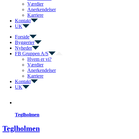
Værdier
Anerkendelser
Karriere
Kontakt
UK
Forside
Byggerier
Nyheder
FB Gruppen A/S
Hvem er vi?
Værdier
Anerkendelser
Karriere
Kontakt
UK
Teglholmen
Teglholmen