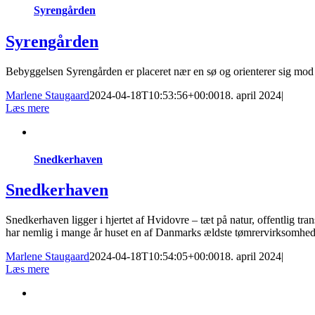
Syrengården
Syrengården
Bebyggelsen Syrengården er placeret nær en sø og orienterer sig mod
Marlene Staugaard
2024-04-18T10:53:56+00:00
18. april 2024
|
Læs mere
Snedkerhaven
Snedkerhaven
Snedkerhaven ligger i hjertet af Hvidovre – tæt på natur, offentlig t
har nemlig i mange år huset en af Danmarks ældste tømrervirksomhed
Marlene Staugaard
2024-04-18T10:54:05+00:00
18. april 2024
|
Læs mere