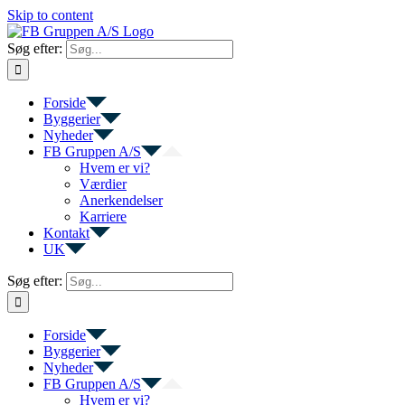
Skip to content
Søg efter:
Forside
Byggerier
Nyheder
FB Gruppen A/S
Hvem er vi?
Værdier
Anerkendelser
Karriere
Kontakt
UK
Søg efter:
Forside
Byggerier
Nyheder
FB Gruppen A/S
Hvem er vi?