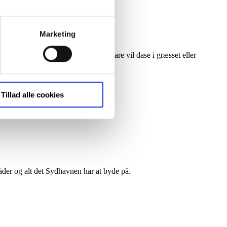
Marketing
 medier og til at analysere
nden for sociale medier,
uftsaktiviteter – uanset om man bare vil dase i græsset eller
e oplysninger, du har givet
Tillad alle cookies
åder og alt det Sydhavnen har at byde på.