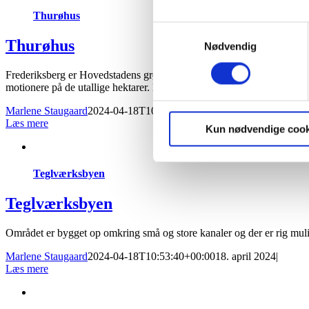
Thurøhus
Dine valg anvendes på hele w
Samtykkevalg
Thurøhus
Nødvendig
Vi bruger cookies til at tilpas
vores trafik. Vi deler også 
Frederiksberg er Hovedstadens grønne oase og på samme tid en del af 
motionere på de utallige hektarer. Derudover er Frederiksberg dygtig til
annonceringspartnere og anal
dem, eller som de har indsaml
Marlene Staugaard
2024-04-18T10:53:11+00:00
18. april 2024
|
Læs mere
Kun nødvendige cook
Teglværksbyen
Teglværksbyen
Området er bygget op omkring små og store kanaler og der er rig mulig
Marlene Staugaard
2024-04-18T10:53:40+00:00
18. april 2024
|
Læs mere