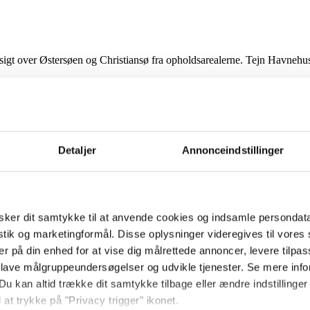
igt over Østersøen og Christiansø fra opholdsarealerne. Tejn Havnehuse
Detaljer
Annonceindstillinger
ker dit samtykke til at anvende cookies og indsamle persondat
istik og marketingformål. Disse oplysninger videregives til vore
er på din enhed for at vise dig målrettede annoncer, levere tilpas
 lave målgruppeundersøgelser og udvikle tjenester. Se mere inf
Du kan altid trække dit samtykke tilbage eller ændre indstillinger
 at trykke på "Privacy trigger" ikonet.