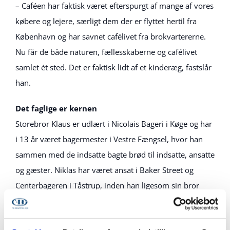
– Caféen har faktisk været efterspurgt af mange af vores
købere og lejere, særligt dem der er flyttet hertil fra
København og har savnet cafélivet fra brokvartererne.
Nu får de både naturen, fællesskaberne og cafélivet
samlet ét sted. Det er faktisk lidt af et kinderæg, fastslår
han.
Det faglige er kernen
Storebror Klaus er udlært i Nicolais Bageri i Køge og har
i 13 år været bagermester i Vestre Fængsel, hvor han
sammen med de indsatte bagte brød til indsatte, ansatte
og gæster. Niklas har været ansat i Baker Street og
Centerbageren i Tåstrup, inden han ligesom sin bror
kom til bageriet i Hedehusene.
– Da vi overtog bageriet i Hovedgaden, havde vi en