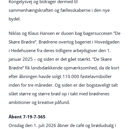
billede
Kongelysvej og bidrager dermed til
sammenhængskraften og fællesskaberne i den nye
bydel.
Niklas og Klaus Hansen er duoen bag bagersuccesen ”De
Skøre Brødre”. Brødrene overtog bageriet i Hovedgaden
i Hedehusene fra deres tidligere arbejdsgiver den 1.
januar 2025 – og siden er det gået stærkt. ”De Skøre
Brødre” fik landsdækkende opmærksomhed, da de kort
efter åbningen havde solgt 110.000 fastelavnsboller
inden for tre måneder. Og siden er der bogstaveligt talt
slået større og større brød op i takt med brødrenes
ambitioner og kreative påfund.
Åbent 7-19-7-365
Onsdag den 1. juli 2026 åbner de café og brødudsalg i