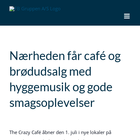
Skip
to
content
Nærheden får café og
brødudsalg med
hyggemusik og gode
smagsoplevelser
Se
større
The Crazy Café åbner den 1. juli i nye lokaler på