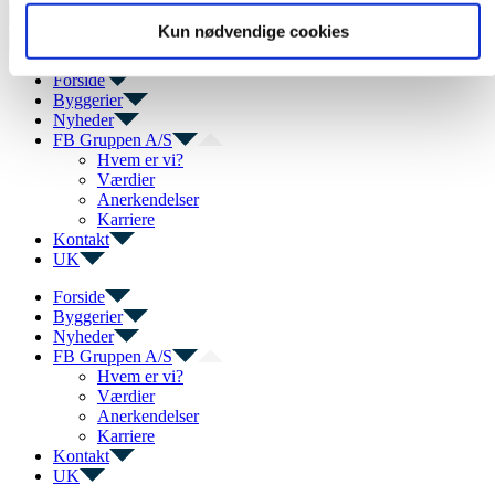
Søg
Kun nødvendige cookies
efter:
Forside
Byggerier
Nyheder
FB Gruppen A/S
Hvem er vi?
Værdier
Anerkendelser
Karriere
Kontakt
UK
Forside
Byggerier
Nyheder
FB Gruppen A/S
Hvem er vi?
Værdier
Anerkendelser
Karriere
Kontakt
UK