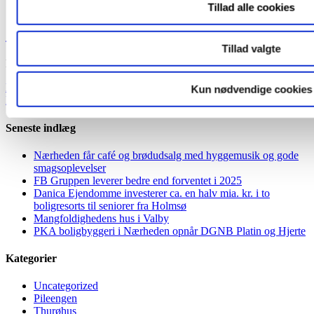
Salgsstart i Pileengen, Køge
Tillad alle cookies
Salgsstart i Pileengen, Køge
Tillad valgte
De første 8 rækkehuse sættes til salg i Pileengen primo marts 2016.
Marlene Staugaard
2018-01-22T13:25:46+00:00
11. februar 2016
|
Pile
Kun nødvendige cookies
Læs mere
Seneste indlæg
Nærheden får café og brødudsalg med hyggemusik og gode
smagsoplevelser
FB Gruppen leverer bedre end forventet i 2025
Danica Ejendomme investerer ca. en halv mia. kr. i to
boligresorts til seniorer fra Holmsø
Mangfoldighedens hus i Valby
PKA boligbyggeri i Nærheden opnår DGNB Platin og Hjerte
Kategorier
Uncategorized
Pileengen
Thurøhus