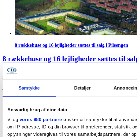
8 rækkehuse og 16 lejligheder sættes til salg i Pileengen
8 rækkehuse og 16 lejligheder sættes til sal
Salget af de første 8 rækkehuse og 16 lejligheder er gået i gang. Fakt
rækkehuse i to plan l Boligstørrelser på 70 til 119 kvadratmeter Priser
Marlene Staugaard
2018-01-22T13:24:29+00:00
10. marts 2016
|
Pilee
Samtykke
Detaljer
Annonceind
Læs mere
Ansvarlig brug af dine data
Vi og
vores 980 partnere
ønsker dit samtykke til at anvend
om IP-adresse, ID og din browser til præferencer, statistik 
oplysninger videregives til vores samarbejdspartnere, der opb