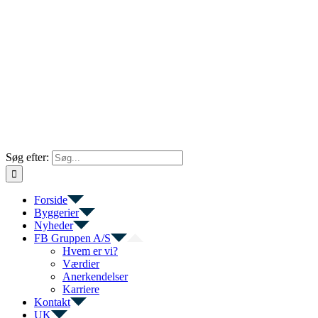
Søg efter:
Forside
Byggerier
Nyheder
FB Gruppen A/S
Hvem er vi?
Værdier
Anerkendelser
Karriere
Kontakt
UK