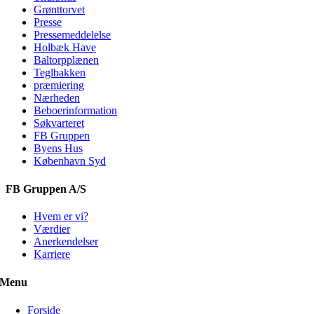
Grønttorvet
Presse
Pressemeddelelse
Holbæk Have
Baltorpplænen
Teglbakken
præmiering
Nærheden
Beboerinformation
Søkvarteret
FB Gruppen
Byens Hus
København Syd
FB Gruppen A/S
Hvem er vi?
Værdier
Anerkendelser
Karriere
Menu
Forside