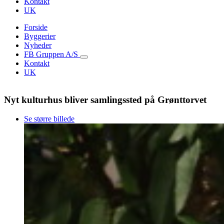
Kontakt
UK
Forside
Byggerier
Nyheder
FB Gruppen A/S
Kontakt
UK
Nyt kulturhus bliver samlingssted på Grønttorvet
Se større billede