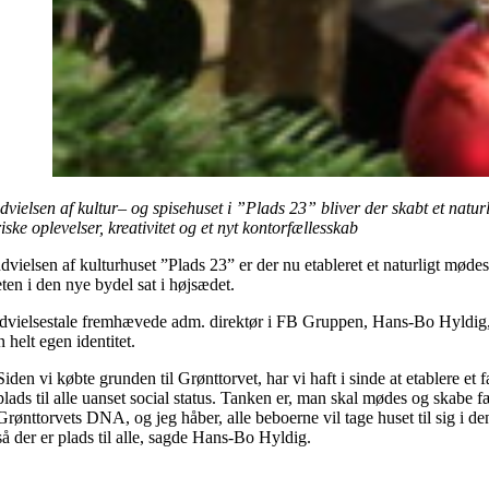
dvielsen af kultur
–
og spisehuset
i
”Plads 23” bliver der skabt et naturl
iske oplevelser, kreativitet og et nyt kontorfællesskab
vielsen af kulturhuset ”Plads 23” er der nu etableret et naturligt møde
eten i den nye bydel sat i højsædet.
indvielsestale fremhævede adm. direktør i FB Gruppen, Hans-Bo Hyldig, 
 helt egen identitet.
Siden vi købte grunden til Grønttorvet, har vi haft i sinde at etablere e
plads til alle uanset social status. Tanken er, man skal mødes og skabe 
Grønttorvets DNA, og jeg håber, alle beboerne vil tage huset til sig i 
så der er plads til alle
, sagde Hans-Bo Hyldig.