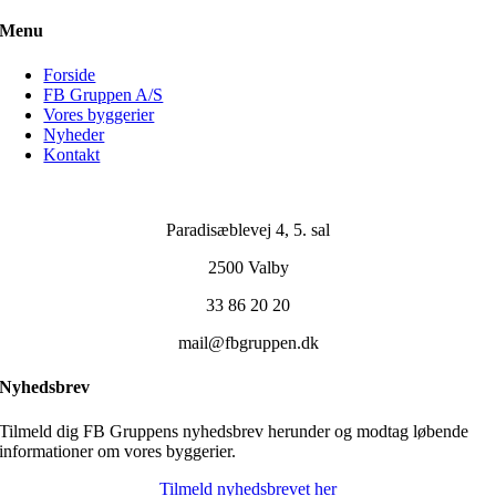
Menu
Forside
FB Gruppen A/S
Vores byggerier
Nyheder
Kontakt
Paradisæblevej 4, 5. sal
2500 Valby
33 86 20 20
mail@fbgruppen.dk
Nyhedsbrev
Tilmeld dig FB Gruppens nyhedsbrev herunder og modtag løbende
informationer om vores byggerier.
Tilmeld nyhedsbrevet her