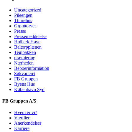
Uncategorized
Pileengen
Thurøhus
Grønttorvet
Presse
Pressemeddelelse
Holbæk Have
Baltorpplænen
Teglbakken
præmiering
Nærheden
Beboerinformation
Søkvarteret
FB Gruppen
Byens Hus
København Syd
FB Gruppen A/S
Hvem er vi?
Værdier
Anerkendelser
Karriere