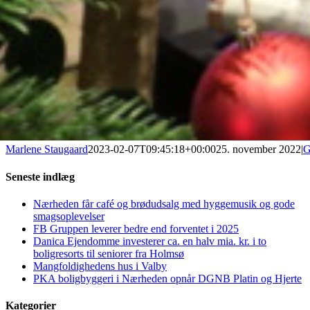
Marlene Staugaard
2023-02-07T09:45:18+00:00
25. november 2022
|
G
Seneste indlæg
Nærheden får café og brødudsalg med hyggemusik og gode
smagsoplevelser
FB Gruppen leverer bedre end forventet i 2025
Danica Ejendomme investerer ca. en halv mia. kr. i to
boligresorts til seniorer fra Holmsø
Mangfoldighedens hus i Valby
PKA boligbyggeri i Nærheden opnår DGNB Platin og Hjerte
Kategorier