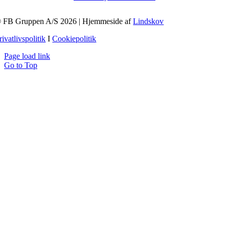
 FB Gruppen A/S 2026 | Hjemmeside af
Lindskov
rivatlivspolitik
I
Cookiepolitik
Page load link
Go to Top