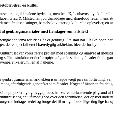
toplevelser og kultur
huset er dog ikke alene bydelens, men hele Københavns, nye kulturelle 
uoen Grau & Milsted langbordsmiddage med sharefood-retter, mens stuee
dt med fællesspisninger, barselsaktiviteter og kulturelle oplevelser, en
 af genbrugsmaterialer med Lendager som arkitekt
nemgående tema for Plads 23 er genbrug. Fra start har FB Gruppen haft 
r, der er specialiseret i bæredygtig arkitektur, blev derfor hyret ind til
Kulturhuset var vores første projekt med scanning og analyse af industr
og stålkonstruktion er derfor opført af gamle skilte og facader fra de gam
ovenpå et kølerum i en af hallerne.
e genbrugsmaterialer, arkitekten især lagde vægt på i sin fortælling, var
ret og efterfølgende genopført som facader. Noget af historien fra det 
Både projektering og byggeproces har været tidskrævende på grund af bru
kulturhuset og en utålmodighed over den forsinkelse, der opstod underve
borgerne indtage stedet og bruge det til mange forskellige ting lige fra