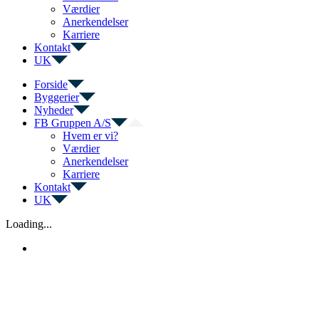
Værdier
Anerkendelser
Karriere
Kontakt
UK
Forside
Byggerier
Nyheder
FB Gruppen A/S
Hvem er vi?
Værdier
Anerkendelser
Karriere
Kontakt
UK
Loading...