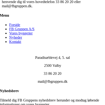
henvende dig til vores hovedtelefon 33 86 20 20 eller
mail@fbgruppen.dk.
Menu
Forside
FB Gruppen A/S
Vores byggerier
Nyheder
Kontakt
Paradisæblevej 4, 5. sal
2500 Valby
33 86 20 20
mail@fbgruppen.dk
Nyhedsbrev
Tilmeld dig FB Gruppens nyhedsbrev herunder og modtag løbende
informationer om vores byggerier.