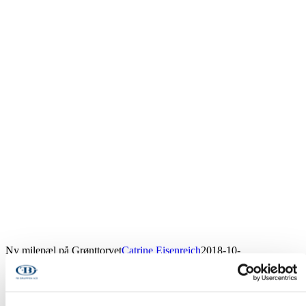
Ny milepæl på Grønttorvet
Catrine Eisenreich
2018-10-
15T14:28:58+00:00
09/03-18