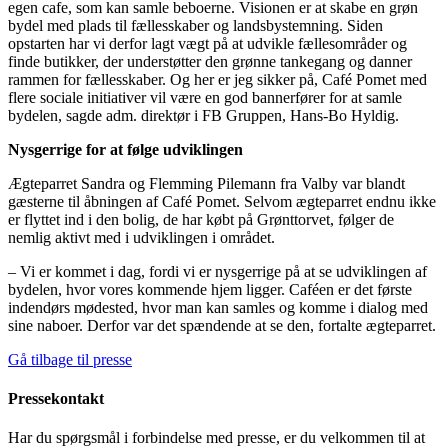
egen cafe, som kan samle beboerne. Visionen er at skabe en grøn
bydel med plads til fællesskaber og landsbystemning. Siden
opstarten har vi derfor lagt vægt på at udvikle fællesområder og
finde butikker, der understøtter den grønne tankegang og danner
rammen for fællesskaber. Og her er jeg sikker på, Café Pomet med
flere sociale initiativer vil være en god bannerfører for at samle
bydelen, sagde adm. direktør i FB Gruppen, Hans-Bo Hyldig.
Nysgerrige for at følge udviklingen
Ægteparret Sandra og Flemming Pilemann fra Valby var blandt
gæsterne til åbningen af Café Pomet. Selvom ægteparret endnu ikke
er flyttet ind i den bolig, de har købt på Grønttorvet, følger de
nemlig aktivt med i udviklingen i området.
– Vi er kommet i dag, fordi vi er nysgerrige på at se udviklingen af
bydelen, hvor vores kommende hjem ligger. Caféen er det første
indendørs mødested, hvor man kan samles og komme i dialog med
sine naboer. Derfor var det spændende at se den, fortalte ægteparret.
Gå tilbage til presse
Pressekontakt
Har du spørgsmål i forbindelse med presse, er du velkommen til at