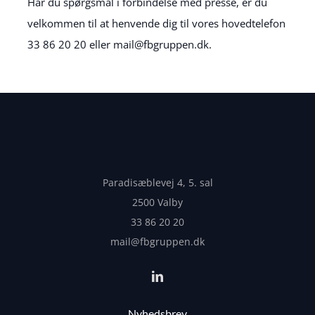
Har du spørgsmål i forbindelse med presse, er du
velkommen til at henvende dig til vores hovedtelefon
33 86 20 20 eller mail@fbgruppen.dk.
Paradisæblevej 4, 5. sal
2500 Valby
33 86 20 20
mail@fbgruppen.dk
Nyhedsbrev