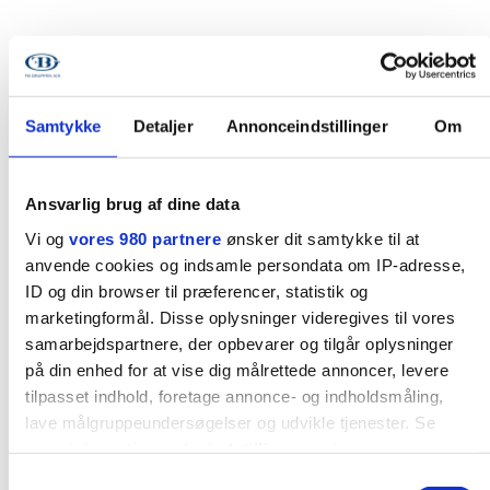
Samtykke
Detaljer
Annonceindstillinger
Om
Ansvarlig brug af dine data
Vi og
vores 980 partnere
ønsker dit samtykke til at
anvende cookies og indsamle persondata om IP-adresse,
ID og din browser til præferencer, statistik og
marketingformål. Disse oplysninger videregives til vores
samarbejdspartnere, der opbevarer og tilgår oplysninger
på din enhed for at vise dig målrettede annoncer, levere
tilpasset indhold, foretage annonce- og indholdsmåling,
lave målgruppeundersøgelser og udvikle tjenester. Se
mere information under
indstillinger
og i vores
persondatapolitik. Du kan altid trække dit samtykke tilbage
Samtykkevalg